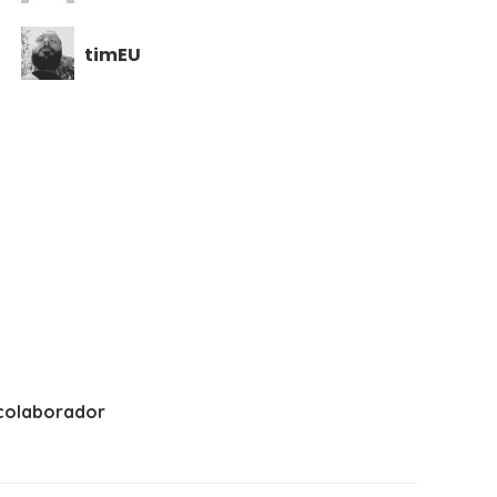
timEU
colaborador