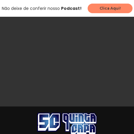
Não deixe de conferir nosso
Podcast!
Clica Aqui!