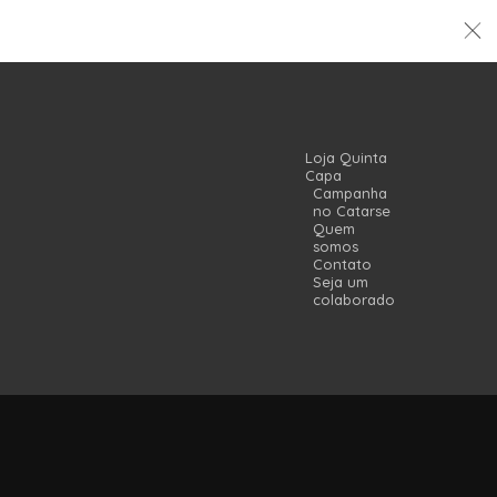
Loja Quinta
Capa
Campanha
no Catarse
Quem
somos
Contato
Seja um
colaborador