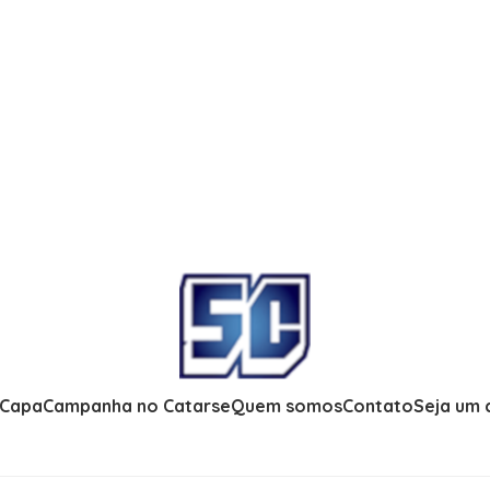
 Capa
Campanha no Catarse
Quem somos
Contato
Seja um 