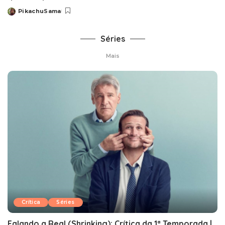
PikachuSama
Posted
by
Séries
Mais
Crítica
Séries
Falando a Real (Shrinking): Crítica da 1ª Temporada |