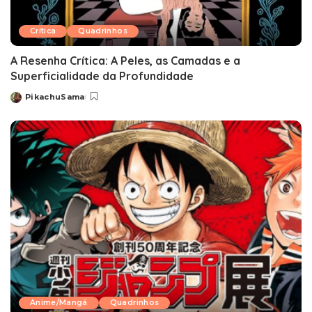
Crítica
Quadrinhos
A Resenha Crítica: A Peles, as Camadas e a
Superficialidade da Profundidade
PikachuSama
Posted
by
Anime/Mangá
Quadrinhos