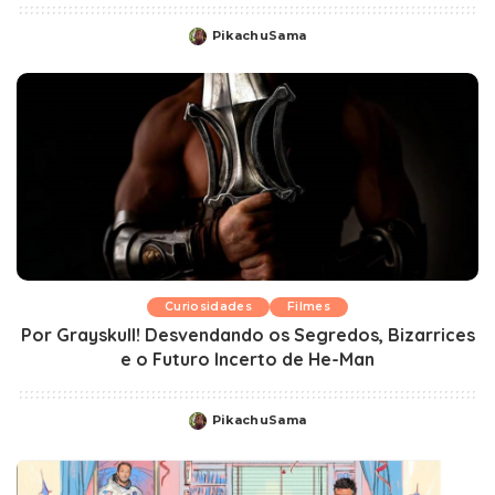
PikachuSama
Posted
by
Curiosidades
Filmes
Por Grayskull! Desvendando os Segredos, Bizarrices
e o Futuro Incerto de He-Man
PikachuSama
Posted
by