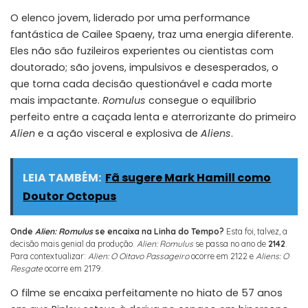
O elenco jovem, liderado por uma performance
fantástica de Cailee Spaeny, traz uma energia diferente.
Eles não são fuzileiros experientes ou cientistas com
doutorado; são jovens, impulsivos e desesperados, o
que torna cada decisão questionável e cada morte
mais impactante.
Romulus
consegue o equilíbrio
perfeito entre a caçada lenta e aterrorizante do primeiro
Alien
e a ação visceral e explosiva de
Aliens
.
LEIA TAMBÉM:
Fã sugere Mark Hamill como
Doutor Octopus
Onde
Alien: Romulus
se encaixa na Linha do Tempo?
Esta foi, talvez, a
decisão mais genial da produção.
Alien: Romulus
se passa no ano de
2142
.
Para contextualizar:
Alien: O Oitavo Passageiro
ocorre em 2122 e
Aliens: O
Resgate
ocorre em 2179.
O filme se encaixa perfeitamente no hiato de 57 anos