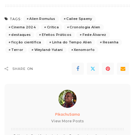
Alien Romulus
Cailee Spaeny
TAGS:
Cinema 2024
Crítica
Cronologia Alien
destaques
Efeitos Práticos
Fede Álvarez
ficção científica
Linha do Tempo Alien
Resenha
Terror
Weyland-Yutani
Xenomorfo
SHARE ON
PikachuSama
View More Posts