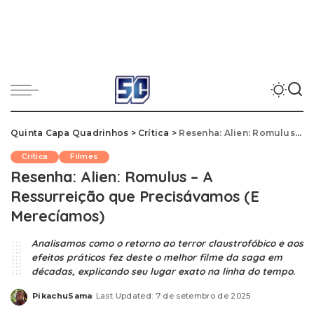
Quinta Capa Quadrinhos
>
Crítica
>
Resenha: Alien: Romulus – A Ressurreição que Precisávamos (E Merecíamos)
Crítica
Filmes
Resenha: Alien: Romulus – A
Ressurreição que Precisávamos (E
Merecíamos)
Analisamos como o retorno ao terror claustrofóbico e aos
efeitos práticos fez deste o melhor filme da saga em
décadas, explicando seu lugar exato na linha do tempo.
PikachuSama
Last Updated: 7 de setembro de 2025
Posted
by