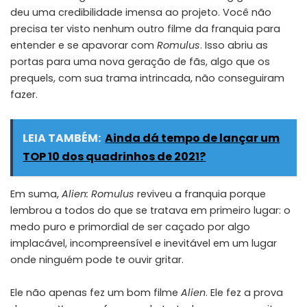
deu uma credibilidade imensa ao projeto. Você não
precisa ter visto nenhum outro filme da franquia para
entender e se apavorar com
Romulus
. Isso abriu as
portas para uma nova geração de fãs, algo que os
prequels, com sua trama intrincada, não conseguiram
fazer.
LEIA TAMBÉM:
Ainda dá tempo de lançar um
TOP 10 dos quadrinhos de 2021?
Em suma,
Alien: Romulus
reviveu a franquia porque
lembrou a todos do que se tratava em primeiro lugar: o
medo puro e primordial de ser caçado por algo
implacável, incompreensível e inevitável em um lugar
onde ninguém pode te ouvir gritar.
Ele não apenas fez um bom filme
Alien
. Ele fez a prova