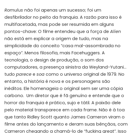
Romulus
não foi apenas um sucesso; foi um
desfibrilador no peito da franquia. A razão para isso é
multifacetada, mas pode ser resumida em alguns
pontos-chave: O filme entendeu que a força de
Alien
não está em explicar a origem de tudo, mas na
simplicidade do conceito “casa mal-assombrada no
espaço”. Menos filosofia, mais Facehuggers. A
tecnologia, o design de produção, o som dos
computadores, a presença sinistra da Weyland-Yutani…
tudo
parece
e
soa
como o universo original de 1979. No
entanto, a história é nova e os personagens são
inéditos. Ele homenageia o original sem ser uma cópia
carbono. Um diretor que é fã genuíno e entende que o
horror da franquia é prático, sujo e tátil. A paixão dele
pelo material transparece em cada frame. Não é à toa
que tanto Ridley Scott quanto James Cameron viram o
filme antes do lançamento e deram suas bênçãos, com
Cameron chegando a chamá-lo de “fucking great”. Isso