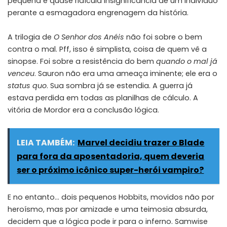
pequena e quase ridícula insignificância de um indivíduo
perante a esmagadora engrenagem da história.
A trilogia de
O Senhor dos Anéis
não foi sobre o bem
contra o mal. Pff, isso é simplista, coisa de quem vê a
sinopse. Foi sobre a resistência do bem
quando o mal já
venceu
. Sauron não era uma ameaça iminente; ele era o
status quo
. Sua sombra já se estendia. A guerra já
estava perdida em todas as planilhas de cálculo. A
vitória de Mordor era a conclusão lógica.
LEIA TAMBÉM:
Marvel decidiu trazer o Blade
para fora da aposentadoria, quem deveria
ser o próximo icônico super-herói vampiro?
E no entanto… dois pequenos Hobbits, movidos não por
heroísmo, mas por amizade e uma teimosia absurda,
decidem que a lógica pode ir para o inferno. Samwise