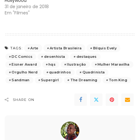
Hollywood
31 de janeiro de 2018
Em "Filmes"
Arte
Artista Brasileira
Bilquis Evely
TAGS:
DC Comics
desenhista
destaques
Eisner Award
hqs
Ilustração
Mulher Maravilha
Orgulho Nerd
quadrinhos
Quadrinista
Sandman
Supergirl
The Dreaming
Tom King
SHARE ON