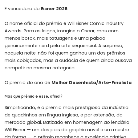
E vencedora do
Eisner 2025
.
O nome oficial do prêmio é Will Eisner Comic Industry
Awards. Para os leigos, imagine o Oscar, mas com
menos botox, mais tatuagens e uma paixão
genuinamente nerd pela arte sequencial. A surpresa,
naquela noite, não foi quem ganhou um dos prêmios
mais cobiçados, mas a audácia de quem ainda ousava
competir na mesma categoria.
O prêmio do ano de
Melhor Desenhista/Arte-Finalista
.
Mas que prêmio é esse, afinal?
Simplificando, é o prêmio mais prestigioso da indústria
de quadrinhos em língua inglesa, e por extensão, do
mercado global. Batizado em homenagem ao lendário
Will Eisner — um dos pais da graphic novel e um mestre
da forma —, o prêmio reconhece a excelência criativa