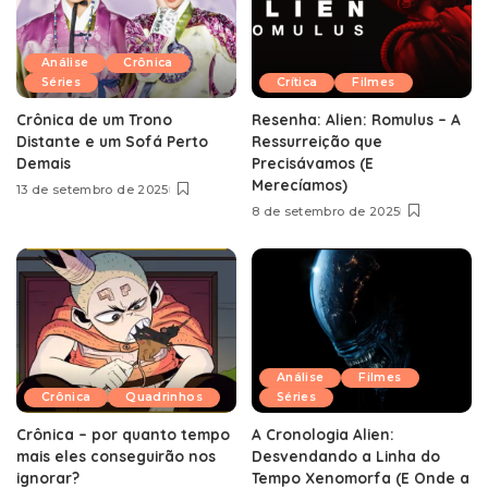
Análise
Crônica
Séries
Crítica
Filmes
Crônica de um Trono
Resenha: Alien: Romulus – A
Distante e um Sofá Perto
Ressurreição que
Demais
Precisávamos (E
Merecíamos)
13 de setembro de 2025
8 de setembro de 2025
Análise
Filmes
Crônica
Quadrinhos
Séries
Crônica – por quanto tempo
A Cronologia Alien:
mais eles conseguirão nos
Desvendando a Linha do
ignorar?
Tempo Xenomorfa (E Onde a