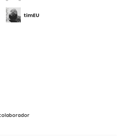
timEU
colaborador