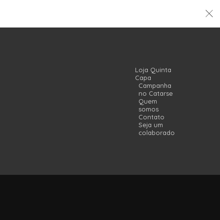
Loja Quinta
Capa
Campanha
no Catarse
Quem
somos
Contato
Seja um
colaborador