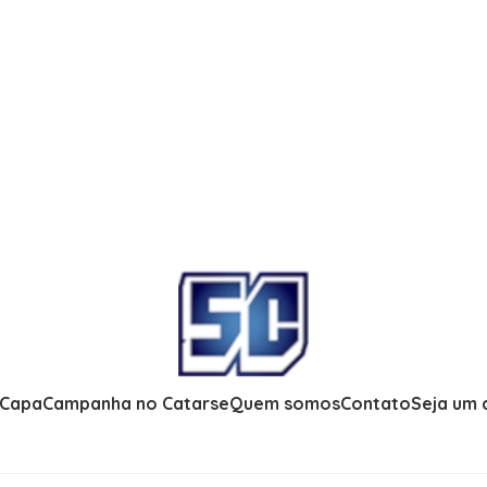
 Capa
Campanha no Catarse
Quem somos
Contato
Seja um 