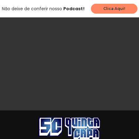
Não deixe de conferir nosso
Podcast!
Clica Aqui!