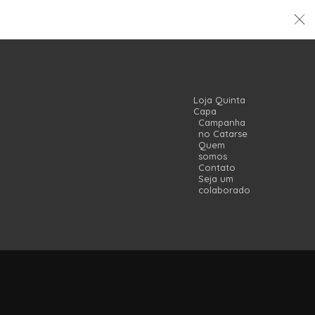
Loja Quinta
Capa
Campanha
no Catarse
Quem
somos
Contato
Seja um
colaborador