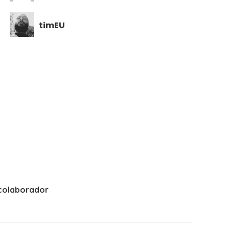
timEU
colaborador