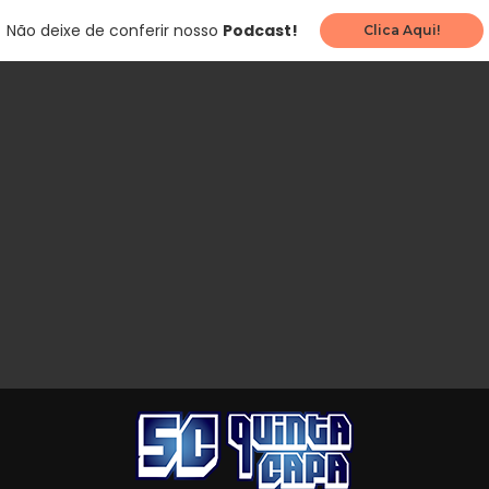
Não deixe de conferir nosso
Podcast!
Clica Aqui!