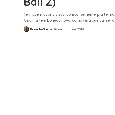
Ball Z)
Tem que mudar o visual constantemente pra ter no
Amanhã tem boneca nova, como será que vai ser
PikachuSama
26 de junho de 2018
Posted
by