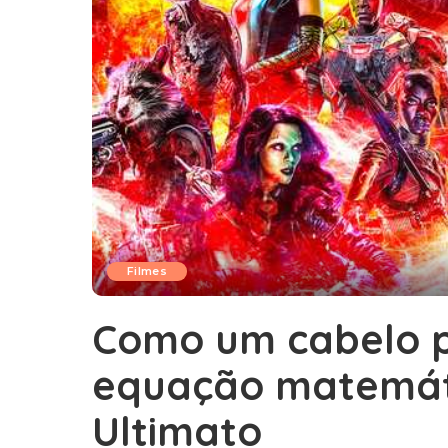
Filmes
Como um cabelo p
equação matemát
Ultimato