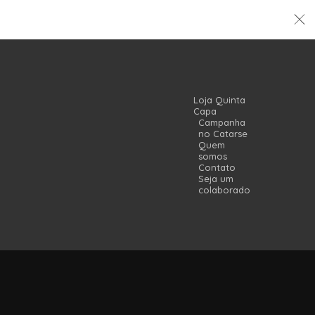
Loja Quinta
Capa
Campanha
no Catarse
Quem
somos
Contato
Seja um
colaborador