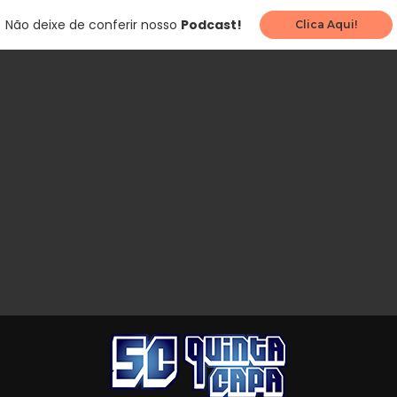
Não deixe de conferir nosso
Podcast!
Clica Aqui!