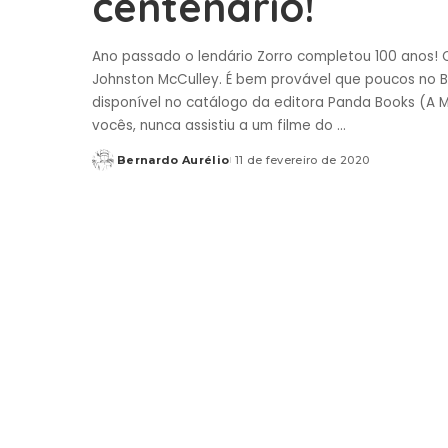
centenário!
Ano passado o lendário Zorro completou 100 anos! O
Johnston McCulley. É bem provável que poucos no Bra
disponível no catálogo da editora Panda Books (A M
vocês, nunca assistiu a um filme do
...
Bernardo Aurélio
11 de fevereiro de 2020
Posted
by