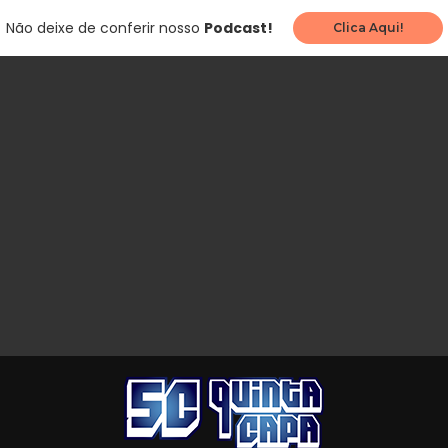
Não deixe de conferir nosso
Podcast!
Clica Aqui!