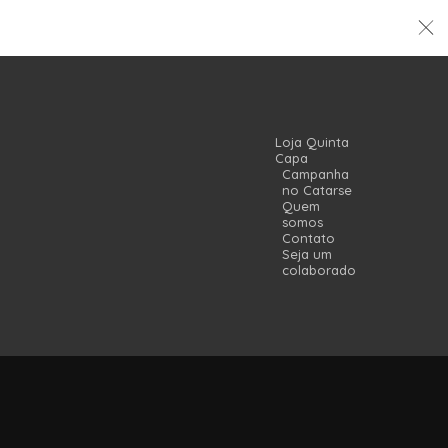
Loja Quinta
Capa
Campanha
no Catarse
Quem
somos
Contato
Seja um
colaborador