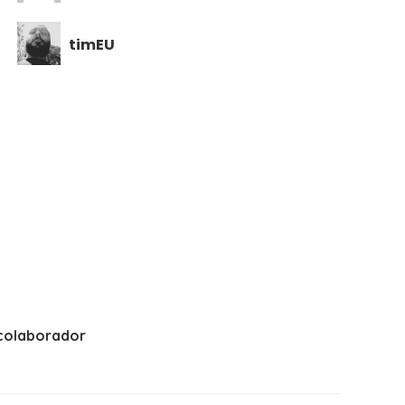
timEU
colaborador