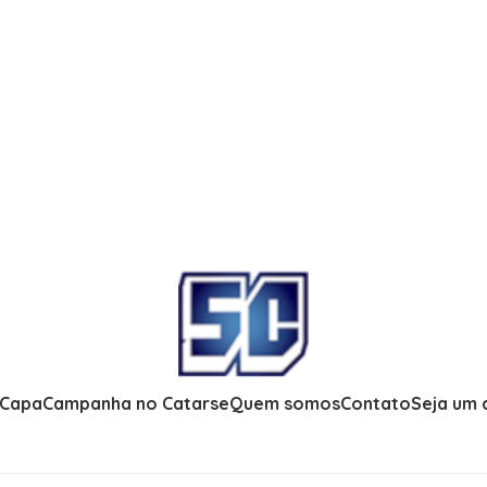
 Capa
Campanha no Catarse
Quem somos
Contato
Seja um 