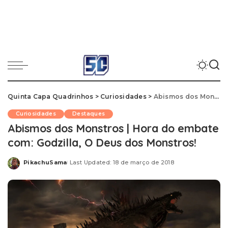
Quinta Capa Quadrinhos
>
Curiosidades
>
Abismos dos Monstros | Hora do embate com: Godzilla, O Deus dos Monstros!
Curiosidades
Destaques
Abismos dos Monstros | Hora do embate
com: Godzilla, O Deus dos Monstros!
PikachuSama
Last Updated: 18 de março de 2018
Posted
by