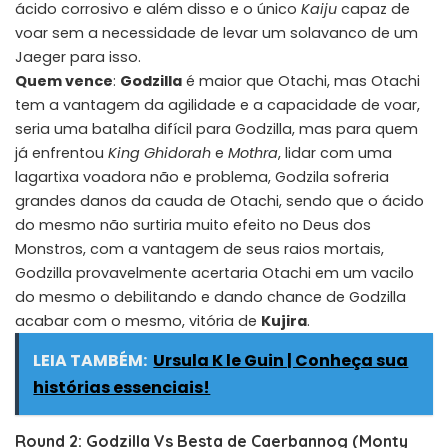
ácido corrosivo e além disso e o único
Kaiju
capaz de
voar sem a necessidade de levar um solavanco de um
Jaeger para isso.
Quem vence
:
Godzilla
é maior que Otachi, mas Otachi
tem a vantagem da agilidade e a capacidade de voar,
seria uma batalha difícil para Godzilla, mas para quem
já enfrentou
King Ghidorah
e
Mothra
, lidar com uma
lagartixa voadora não e problema, Godzila sofreria
grandes danos da cauda de Otachi, sendo que o ácido
do mesmo não surtiria muito efeito no Deus dos
Monstros, com a vantagem de seus raios mortais,
Godzilla provavelmente acertaria Otachi em um vacilo
do mesmo o debilitando e dando chance de Godzilla
acabar com o mesmo, vitória de
Kujira
.
LEIA TAMBÉM:
Ursula K le Guin | Conheça sua
histórias essenciais!
Round 2: Godzilla Vs Besta de Caerbannog (Monty