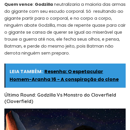
Quem vence
:
Godzilla
neutralizaria a maioria das armas
do gigante com seu escudo corporal. Só resultando ao
gigante partir para o corporal, e no corpo a corpo,
ninguém abate Godzilla, mas de repente quase para cair
o gigante se cansa de querer se igual ao miserável que
trouxe a guerra até nos, ele fecha seus olhos, e pensa,
Batman, e perde do mesmo jeito, pois Batman não
derrota ninguém sem preparo.
LEIA TAMBÉM:
Resenha: O espetacular
Homem-Aranha 16 - A conspiração do clone
Último Round: Godzilla Vs Monstro do Cloverfield
(Cloverfield)