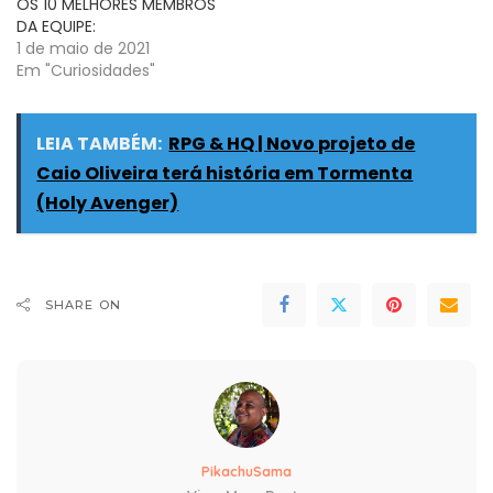
OS 10 MELHORES MEMBROS
DA EQUIPE:
1 de maio de 2021
Em "Curiosidades"
LEIA TAMBÉM:
RPG & HQ | Novo projeto de
Caio Oliveira terá história em Tormenta
(Holy Avenger)
SHARE ON
PikachuSama