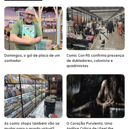
Domingos, o gol de placa de um
Comic Con RS confirma presença
sonhador
de dubladores, colunista e
quadrinistas
As comic shops também vão se
O Coração Purulento: Uma
mudar para o mundo virtual?
Análise Crítica de I Feel the