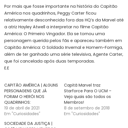
Por mais que fosse importante na história do Capitão
América nos quadrinhos, Peggy Carter ficou
relativamente desconhecida fora das HQ’s da Marvel até
a atriz Hayley Atwell a interpretar no filme Capitão
América: O Primeiro Vingador. Ela se tornou uma
personagem querida pelos fãs e apareceu também em
Capitão América: O Soldado Invernal e Homem-Formiga,
além de ter ganhado uma série televisiva, Agente Carter,
que foi cancelada após duas temporadas.
E.E
CAPITÃO AMÉRICA | ALGUNS
Capitã Marvel traz
PERSONAGENS QUE JÁ
Starforce Para O UCM –
FORAM O HERÓI NOS
Veja quais são todos os
QUADRINHOS:
Membros!
19 de abril de 2021
8 de setembro de 2018
Em "Curiosidades"
Em "Curiosidades"
SOCIEDADE DA JUSTIÇA |