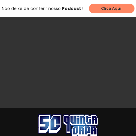
Não deixe de conferir nosso
Podcast!
Clica Aqui!