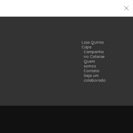
Loja Quinta
Capa
Campanha
no Catarse
Quem
somos
Contato
Seja um
colaborador