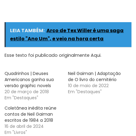
LEIA TAMBÉM:
Arco de Tex Willer é uma saga
estilo "Ano Um", e veio na hora certa
Esse texto foi publicado originalmente
Aqui
.
Quadrinhos | Deuses
Neil Gaiman | Adaptação
Americanos ganha sua
de O livro do cemitério
versão graphic novels
10 de maio de 2022
20 de março de 2018
Em "Destaques"
Em "Destaques"
Coletânea inédita reúne
contos de Neil Gaiman
escritos de 1984 a 2018
16 de abril de 2024
Em "Livros"