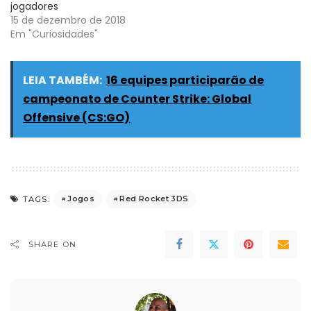
jogadores
15 de dezembro de 2018
Em "Curiosidades"
LEIA TAMBÉM:
16 equipes participarão de
campeonato de Counter Strike: Global
Offensive (CS:GO)
Jogos
Red Rocket 3DS
TAGS:
SHARE ON