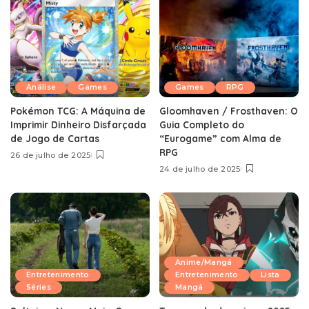
Análise
Games
Games
RPG
Pokémon TCG: A Máquina de
Gloomhaven / Frosthaven: O
Imprimir Dinheiro Disfarçada
Guia Completo do
de Jogo de Cartas
“Eurogame” com Alma de
RPG
26 de julho de 2025
24 de julho de 2025
Anime/Mangá
Entretenimento
Entretenimento
Lista
Séries
Mangá