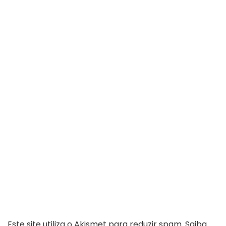
Este site utiliza o Akismet para reduzir spam.
Saiba