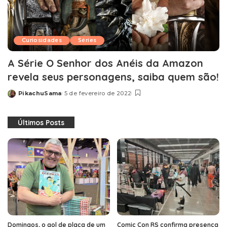
Curiosidades
Séries
A Série O Senhor dos Anéis da Amazon
revela seus personagens, saiba quem são!
PikachuSama
5 de fevereiro de 2022
Posted
by
Últimos Posts
Domingos, o gol de placa de um
Comic Con RS confirma presença