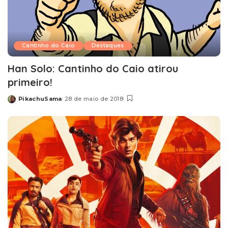
Cantinho do Caio
Destaques
Han Solo: Cantinho do Caio atirou
primeiro!
PikachuSama
28 de maio de 2018
Posted
by