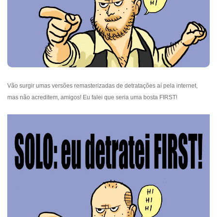
Vão surgir umas versões remasterizadas de detratações aí pela internet,
mas não acreditem, amigos! Eu falei que seria uma bosta FIRST!