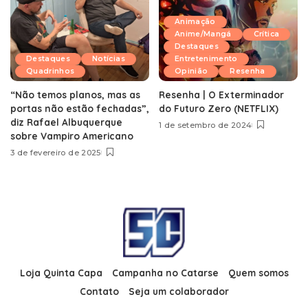
Animação
Anime/Mangá
Crítica
Destaques
Destaques
Notícias
Entretenimento
Quadrinhos
Opinião
Resenha
“Não temos planos, mas as
Resenha | O Exterminador
portas não estão fechadas”,
do Futuro Zero (NETFLIX)
diz Rafael Albuquerque
1 de setembro de 2024
sobre Vampiro Americano
3 de fevereiro de 2025
Loja Quinta Capa
Campanha no Catarse
Quem somos
Contato
Seja um colaborador