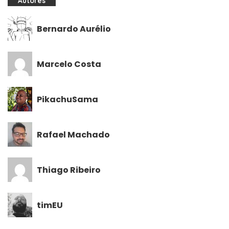
Autores
Bernardo Aurélio
Marcelo Costa
PikachuSama
Rafael Machado
Thiago Ribeiro
timEU