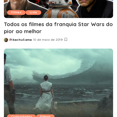
Filmes
Lista
Todos os filmes da franquia Star Wars do
pior ao melhor
PikachuSama
10 de maio de 2019
Posted
by
Curiosidades
Filmes