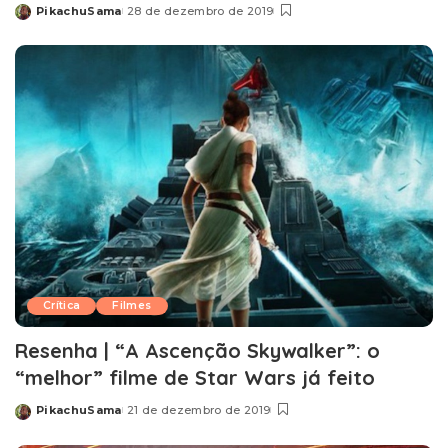
PikachuSama
28 de dezembro de 2019
Posted
by
Crítica
Filmes
Resenha | “A Ascenção Skywalker”: o
“melhor” filme de Star Wars já feito
PikachuSama
21 de dezembro de 2019
Posted
by