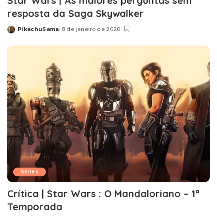
Star Wars | As maiores perguntas sem
resposta da Saga Skywalker
PikachuSama
8 de janeiro de 2020
Posted
by
Séries
Crítica | Star Wars : O Mandaloriano – 1ª
Temporada