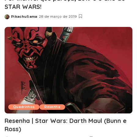
STAR WARS!
PikachuSama
28 de março de 2019
Posted
by
Quadrinhos
Resenha
Resenha | Star Wars: Darth Maul (Bunn e
Ross)