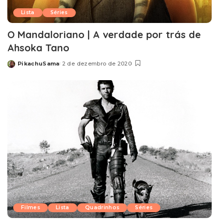
Lista
Séries
O Mandaloriano | A verdade por trás de
Ahsoka Tano
PikachuSama
2 de dezembro de 2020
Posted
by
Filmes
Lista
Quadrinhos
Séries