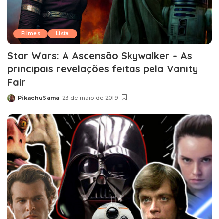
Filmes
Lista
Star Wars: A Ascensão Skywalker – As
principais revelações feitas pela Vanity
Fair
PikachuSama
23 de maio de 2019
Posted
by