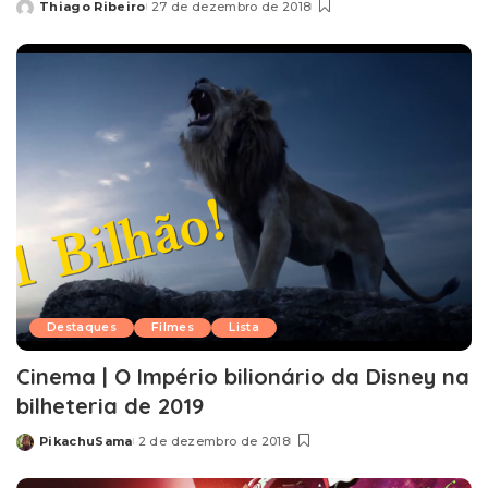
Thiago Ribeiro
27 de dezembro de 2018
Posted
by
Destaques
Filmes
Lista
Cinema | O Império bilionário da Disney na
bilheteria de 2019
PikachuSama
2 de dezembro de 2018
Posted
by