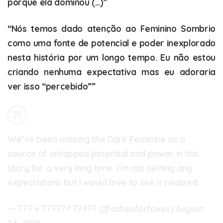
porque ela dominou (…)”
“Nós temos dado atenção ao Feminino Sombrio
como uma fonte de potencial e poder inexplorado
nesta história por um longo tempo. Eu não estou
criando nenhuma expectativa mas eu adoraria
ver isso “percebido””
We’ve been missing the Dark Feminine as a
source of untapped potential and power in this
story for a very long time. I’m not setting any
expectations but I would love to see it realized.
— ??? + ?????? ????? (@ashesforfoxes)
August