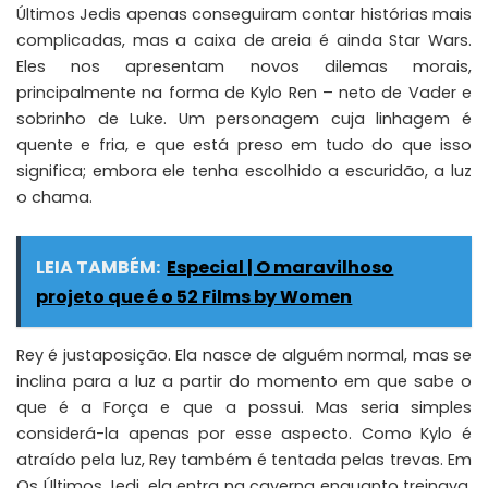
Últimos Jedis apenas conseguiram contar histórias mais
complicadas, mas a caixa de areia é ainda Star Wars.
Eles nos apresentam novos dilemas morais,
principalmente na forma de Kylo Ren – neto de Vader e
sobrinho de Luke. Um personagem cuja linhagem é
quente e fria, e que está preso em tudo do que isso
significa; embora ele tenha escolhido a escuridão, a luz
o chama.
LEIA TAMBÉM:
Especial | O maravilhoso
projeto que é o 52 Films by Women
Rey é justaposição. Ela nasce de alguém normal, mas se
inclina para a luz a partir do momento em que sabe o
que é a Força e que a possui. Mas seria simples
considerá-la apenas por esse aspecto. Como Kylo é
atraído pela luz, Rey também é tentada pelas trevas. Em
Os Últimos Jedi, ela entra na caverna enquanto treinava,