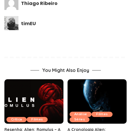
Thiago Ribeiro
timEU
You Might Also Enjoy
Análise
Filmes
Crítica
Filmes
Séries
Resenha: Alien: Romulus – A
A Cronologia Alien: