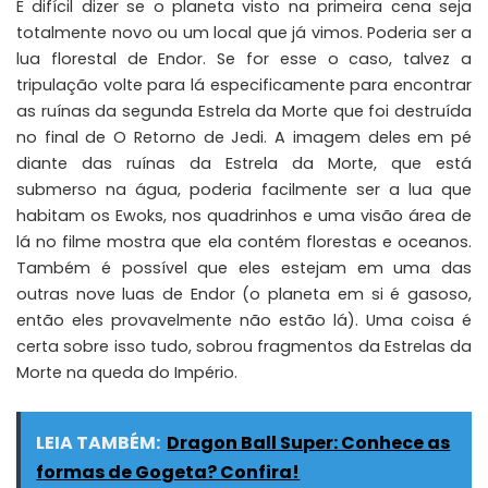
É difícil dizer se o planeta visto na primeira cena seja
totalmente novo ou um local que já vimos. Poderia ser a
lua florestal de Endor. Se for esse o caso, talvez a
tripulação volte para lá especificamente para encontrar
as ruínas da segunda Estrela da Morte que foi destruída
no final de O Retorno de Jedi. A imagem deles em pé
diante das ruínas da Estrela da Morte, que está
submerso na água, poderia facilmente ser a lua que
habitam os Ewoks, nos quadrinhos e uma visão área de
lá no filme mostra que ela contém florestas e oceanos.
Também é possível que eles estejam em uma das
outras nove luas de Endor (o planeta em si é gasoso,
então eles provavelmente não estão lá). Uma coisa é
certa sobre isso tudo, sobrou fragmentos da Estrelas da
Morte na queda do Império.
LEIA TAMBÉM:
Dragon Ball Super: Conhece as
formas de Gogeta? Confira!