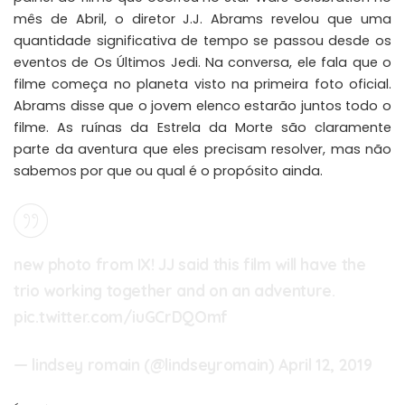
mês de
Abril
, o diretor J.J. Abrams revelou que uma
quantidade significativa de tempo se passou desde os
eventos de Os Últimos Jedi. Na conversa, ele fala que o
filme começa no planeta visto na primeira foto oficial.
Abrams disse que o jovem elenco estarão juntos todo o
filme. As ruínas da Estrela da Morte são claramente
parte da aventura que eles precisam resolver, mas não
sabemos por que ou qual é o propósito ainda.
new photo from IX! JJ said this film will have the
trio working together and on an adventure.
pic.twitter.com/iuGCrDQOmf
— lindsey romain (@lindseyromain)
April 12, 2019