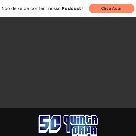
Não deixe de conferir nosso
Podcast!
Clica Aqui!