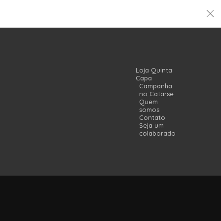
Loja Quinta
Capa
Campanha
no Catarse
Quem
somos
Contato
Seja um
colaborador