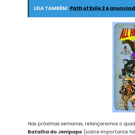
LEIA TAMBÉM:
Path of Exile 2 é anuncia
Nas próximas semanas, relançaremos o quad
Batalha do Jenipapo
(sobre importante fat