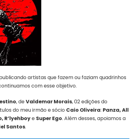
, publicando artistas que fazem ou faziam quadrinhos
 continuamos com esse objetivo.
Destino
, de
Valdemar Morais
, 02 edições do
ítulos do meu irmão e sócio
Caio Oliveira
:
Panza, All
, R’lyehboy
e
Super Ego
. Além desses, apoiamos a
iel Santos
.