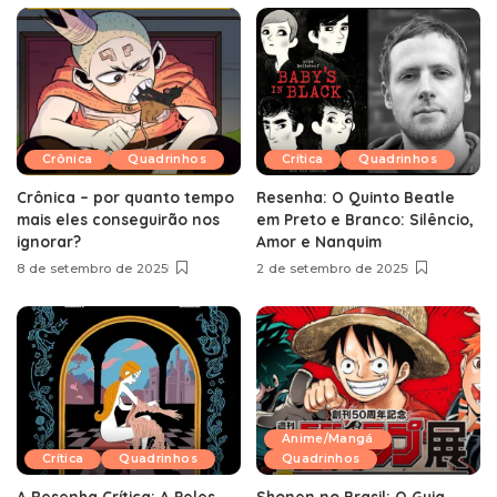
Crônica
Quadrinhos
Crítica
Quadrinhos
Crônica – por quanto tempo
Resenha: O Quinto Beatle
mais eles conseguirão nos
em Preto e Branco: Silêncio,
ignorar?
Amor e Nanquim
8 de setembro de 2025
2 de setembro de 2025
Anime/Mangá
Crítica
Quadrinhos
Quadrinhos
A Resenha Crítica: A Peles,
Shonen no Brasil: O Guia