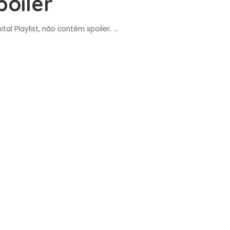
oiler
tal Playlist, não contém spoiler.
...