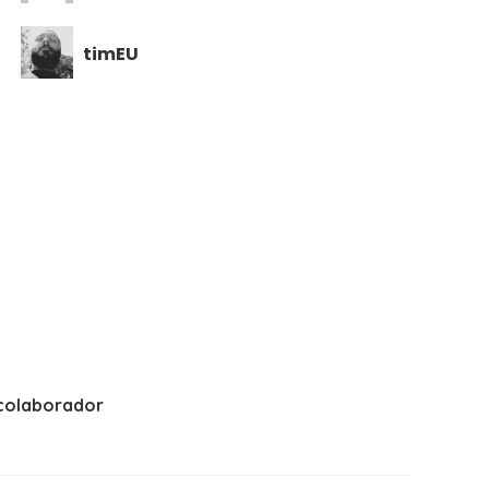
timEU
colaborador