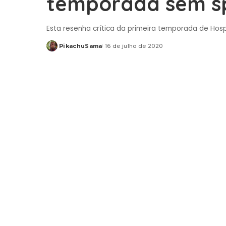
temporada sem sp
Esta resenha crítica da primeira temporada de Hospi
PikachuSama
16 de julho de 2020
Posted
by