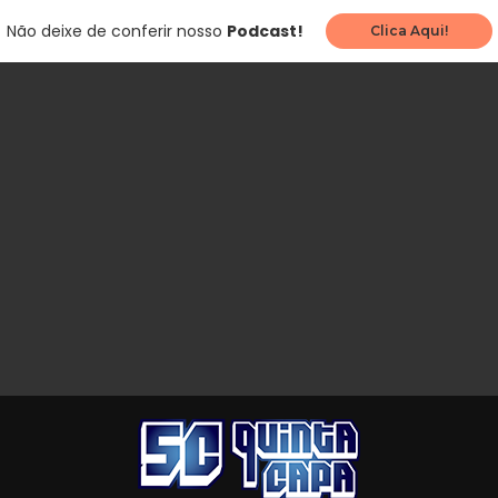
Não deixe de conferir nosso
Podcast!
Clica Aqui!