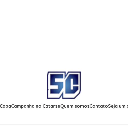
 Capa
Campanha no Catarse
Quem somos
Contato
Seja um 