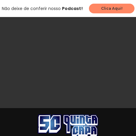
Não deixe de conferir nosso
Podcast!
Clica Aqui!