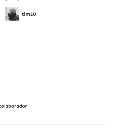
timEU
colaborador