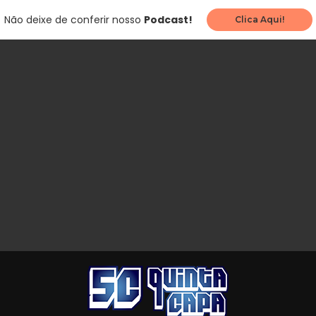
Não deixe de conferir nosso
Podcast!
Clica Aqui!