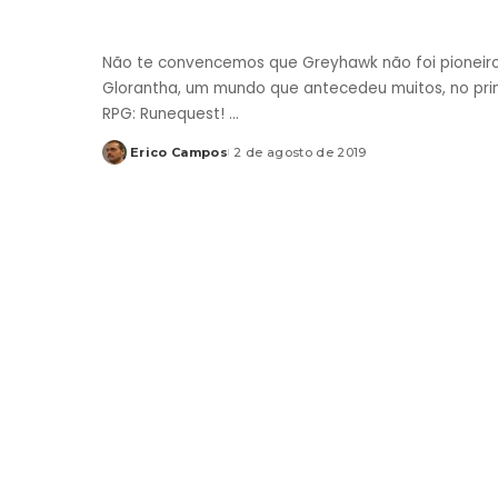
Não te convencemos que Greyhawk não foi pioneiro 
Glorantha, um mundo que antecedeu muitos, no pr
RPG: Runequest!
...
Erico Campos
2 de agosto de 2019
Posted
by