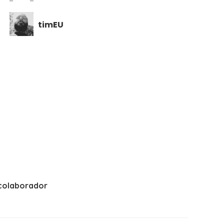
timEU
colaborador