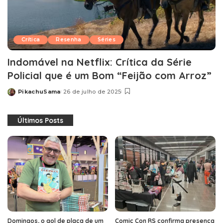
Crítica
Resenha
Séries
Indomável na Netflix: Crítica da Série
Policial que é um Bom “Feijão com Arroz”
PikachuSama
26 de julho de 2025
Posted
by
Últimos Posts
Domingos, o gol de placa de um
Comic Con RS confirma presença