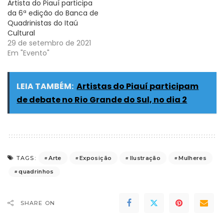
Artista do Piauí participa
da 6ª edição do Banca de
Quadrinistas do Itaú
Cultural
29 de setembro de 2021
Em "Evento"
LEIA TAMBÉM:
Artistas do Piauí participam
de debate no Rio Grande do Sul, no dia 2
Arte
Exposição
Ilustração
Mulheres
TAGS:
quadrinhos
SHARE ON