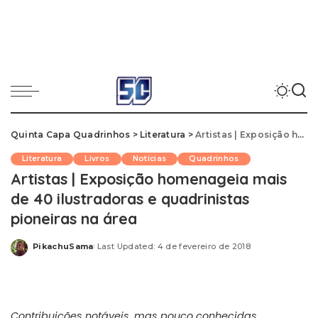
Quinta Capa Quadrinhos
>
Literatura
>
Artistas | Exposição homenageia mais de 40 ilustradoras e quadrinistas pioneiras na área
Literatura
Livros
Notícias
Quadrinhos
Artistas | Exposição homenageia mais
de 40 ilustradoras e quadrinistas
pioneiras na área
PikachuSama
Last Updated: 4 de fevereiro de 2018
Posted
by
Contribuições notáveis, mas pouco conhecidas,