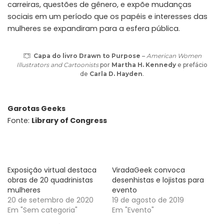
carreiras, questões de gênero, e expõe mudanças
sociais em um período que os papéis e interesses das
mulheres se expandiram para a esfera pública.
Capa do livro Drawn to Purpose
–
American Women
Illustrators and Cartoonists
por
Martha H. Kennedy
e prefácio
de
Carla D. Hayden
.
Garotas Geeks
Fonte:
Library of Congress
Exposição virtual destaca
ViradaGeek convoca
obras de 20 quadrinistas
desenhistas e lojistas para
mulheres
evento
20 de setembro de 2020
19 de agosto de 2019
Em "Sem categoria"
Em "Evento"