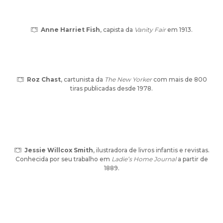
Anne Harriet Fish
, capista da
Vanity Fair
em 1913.
Roz Chast
, cartunista da
The New Yorker
com mais de 800
tiras publicadas desde 1978.
Jessie Willcox Smith
, ilustradora de livros infantis e revistas.
Conhecida por seu trabalho em
Ladie’s Home Journal
a partir de
1889.