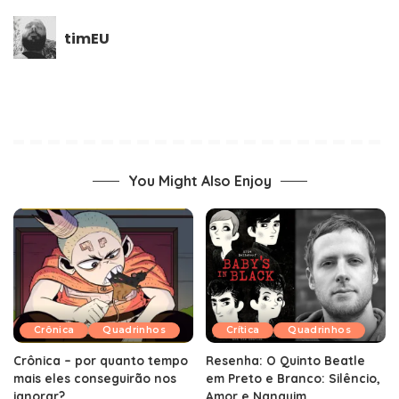
timEU
You Might Also Enjoy
Crônica
Quadrinhos
Crítica
Quadrinhos
Crônica – por quanto tempo
Resenha: O Quinto Beatle
mais eles conseguirão nos
em Preto e Branco: Silêncio,
ignorar?
Amor e Nanquim