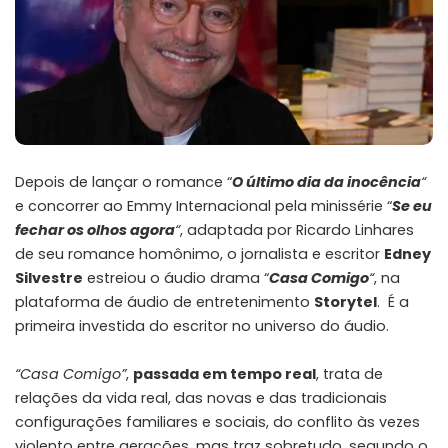
Depois de lançar o romance “
O último dia da inocência
“
e concorrer ao Emmy Internacional pela minissérie “
Se eu
fechar os olhos agora
“
, adaptada por Ricardo Linhares
de seu romance homônimo, o jornalista e escritor
Edney
Silvestre
estreiou o áudio drama “
Casa Comigo
“
, na
plataforma de áudio de entretenimento
Storytel
. É a
primeira investida do escritor no universo do áudio.
“Casa Comigo”
,
passada em tempo real
, trata de
relações da vida real, das novas e das tradicionais
configurações familiares e sociais, do conflito às vezes
violento entre gerações, mas traz sobretudo, segundo o