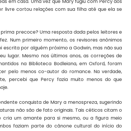
as em casa. Uma vez que Mary fugiu com Percy aos
 livre cortou relações com sua filha até que ela se
prima precoce? Uma resposta dada pelos leitores e
o fez. Num primeiro momento, os revisores anônimos
oi escrita por alguém próximo a Godwin, mas não sua
 seu lugar. Mesmo nos últimos anos, as correções de
mantidos na Biblioteca Bodleiana, em Oxford, foram
ter pelo menos co-autor do romance. Na verdade,
te, percebi que Percy fazia muito menos do que
oje.
ente conquista de Mary a menospreza, sugerindo
turas não são de fato originais. Tais céticos citam o
ue cria um amante para si mesmo, ou a figura meio
os faziam parte do cânone cultural do início do