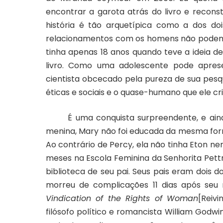
encontrar a garota atrás do livro e reconst
história é tão arquetípica como a dos do
relacionamentos com os homens não podem 
tinha apenas 18 anos quando teve a ideia d
livro. Como uma adolescente pode aprese
cientista obcecado pela pureza de sua pesq
éticas e sociais e o quase-humano que ele cr
É uma conquista surpreendente, e aind
menina, Mary não foi educada da mesma form
Ao contrário de Percy, ela não tinha Eton ne
meses na Escola Feminina da Senhorita Pett
biblioteca de seu pai. Seus pais eram dois d
morreu de complicações 11 dias após seu 
Vindication of the Rights of Woman
[Reiv
filósofo político e romancista William Godw