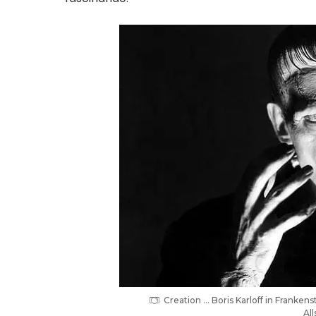
Creation … Boris Karloff in Franken
All