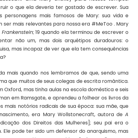
ruir o que ela deveria ter gostado de escrever. Sua
is personagens mais famosos de Mary: sua vida e
ser mais relevantes para nossa era
#MeToo
. Mary
e
Frankenstein
; 19 quando ela terminou de escrever o
ntar não um, mas dois arquétipos duradouros: o
uisa, mas incapaz de ver que ela tem consequências
ia?
a mais quando nos lembramos de que, sendo uma
a que muitos de seus colegas de escrita romântica.
m Oxford, mas tinha aulas na escola doméstica e seis
man em Ramsgate, e aprendeu a folhear os livros da
os mais notórios radicais de sua época: sua mãe, que
nascimento, era Mary Wollstonecraft, autora de
A
indicação dos Direitos das Mulheres]; seu pai era o
in. Ele pode ter sido um defensor do anarquismo, mas