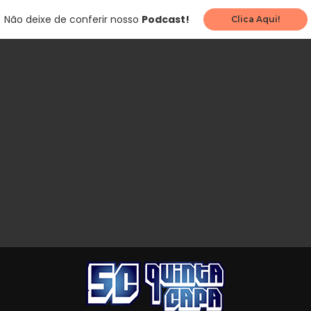
Não deixe de conferir nosso
Podcast!
Clica Aqui!