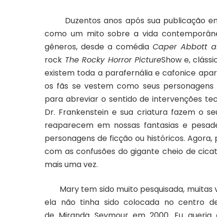
Duzentos anos após sua publicação em jan
como um mito sobre a vida contemporânea
gêneros, desde a comédia
Caper Abbott an
rock
The Rocky Horror Picture
Show
e, clássi
existem toda a parafernália e cafonice ap
os fãs se vestem como seus personagens de
para abreviar o sentido de intervenções te
Dr. Frankenstein e sua criatura fazem o se
reaparecem em nossas fantasias e pesade
personagens de ficção ou históricos. Agora
com as confusões do gigante cheio de cicatr
mais uma vez.
Mary tem sido muito pesquisada, muitas v
ela não tinha sido colocada no centro d
de
Miranda Seymour em 2000. Eu queria d