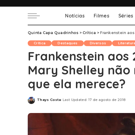
Notícias
Filmes
Séries
Quinta Capa Quadrinhos
>
Crítica
>
Frankenstein aos 20
Crítica
Destaques
Diversos
Literatur
Frankenstein aos 
Mary Shelley não 
que ela merece?
Thays Costa
Last Updated: 17 de agosto de 2018
Posted
by