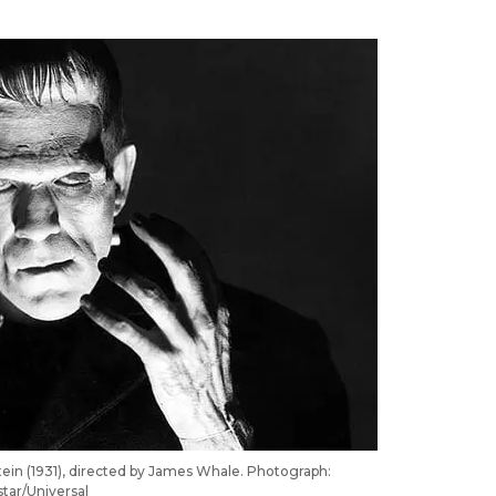
stein (1931), directed by James Whale. Photograph:
star/Universal