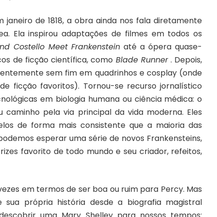
eiro de 1818, a obra ainda nos fala diretamente
. Ela inspirou adaptações de filmes em todos os
d Costello Meet Frankenstein
até a ópera quase-
cos de ficção científica, como
Blade Runner
. Depois,
arentemente sem fim em quadrinhos e
cosplay
(onde
 ficção favoritos). Tornou-se recurso jornalístico
cnológicas em biologia humana ou ciência médica: o
u caminho pela via principal da vida moderna. Eles
los de forma mais consistente que a maioria das
, podemos esperar uma série de novos Frankensteins,
izes favorito de todo mundo e seu criador, refeitos,
ezes em termos de ser boa ou ruim para Percy. Mas
e sua própria história desde a
biografia magistral
escobrir uma Mary Shelley para nossos tempos: