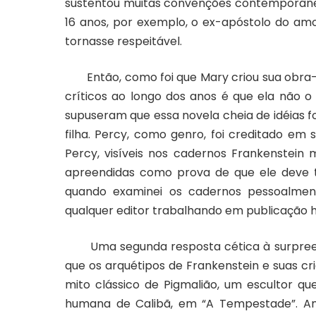
sustentou muitas convenções contemporâne
16 anos, por exemplo, o ex-apóstolo do amor
tornasse respeitável.
Então, como foi que Mary criou sua obra-
críticos ao longo dos anos é que ela não 
supuseram que essa novela cheia de idéias f
filha. Percy, como genro, foi creditado em
Percy, visíveis nos cadernos Frankenstein 
apreendidas como prova de que ele deve 
quando examinei os cadernos pessoalmen
qualquer editor trabalhando em publicação h
Uma segunda resposta cética à surpreend
que os arquétipos de Frankenstein e suas cria
mito clássico de Pigmalião, um escultor q
humana de Calibã, em “A Tempestade”. Amb