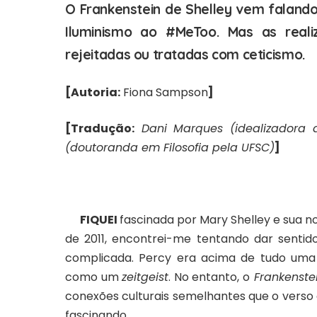
O Frankenstein de Shelley vem falando
Iluminismo ao #MeToo. Mas as real
rejeitadas ou tratadas com ceticismo.
[Autoria:
Fiona Sampson
]
[Tradução:
Dani Marques (idealizadora d
(doutoranda em Filosofia pela UFSC)
]
FIQUEI
fascinada por Mary Shelley e sua n
de 2011, encontrei-me tentando dar sentid
complicada. Percy era acima de tudo uma 
como um
zeitgeist
. No entanto, o
Frankenste
conexões culturais semelhantes que o verso
fascinando.