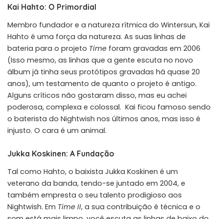
Kai Hahto: O Primordial
Membro fundador e a natureza rítmica do Wintersun, Kai
Hahto é uma força da natureza. As suas linhas de
bateria para o projeto
Time
foram gravadas em 2006
(Isso mesmo, as linhas que a gente escuta no novo
álbum já tinha seus protótipos gravadas há quase 20
anos), um testamento de quanto o projeto é antigo.
Alguns críticos não gostaram disso, mas eu achei
poderosa, complexa e colossal. Kai ficou famoso sendo
o baterista do Nightwish nos últimos anos, mas isso é
injusto. O cara é um animal.
Jukka Koskinen: A Fundação
Tal como Hahto, o baixista Jukka Koskinen é um
veterano da banda, tendo-se juntado em 2004, e
também empresta o seu talento prodigioso aos
Nightwish. Em
Time II
, a sua contribuição é técnica e o
som está mais limpo, você escuta as linhas de baixo do