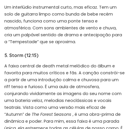
Um interlúdio instrumental curto, mas eficaz. Tem um
solo de guitarra limpo como bunda de bebe recém
nascido, funciona como uma ponte tensa e
atmosférica. Com sons ambientes de vento e chuva,
cria um palpável sentido de drama e antecipação para
a “Tempestade” que se aproxima.
5. Storm (12:15)
A faixa central de death metal melódico do álbum e
favorita para muitos críticos e fãs. A canção constrói-se
a partir de uma introdução calma e chuvosa para um
riff tenso e furioso. É uma aula de atmosfera,
conjurando vividamente as imagens do seu nome com
uma bateria veloz, melodias neoclássicas e vocais
teatrais. Vista como uma versão mais eficaz de
“Autumn” de
The Forest Seasons
, é uma obra-prima de
dinâmica e poder. Para mim, essa faixa é uma parada
única, ela estremece todas as células de nosso corpo. É