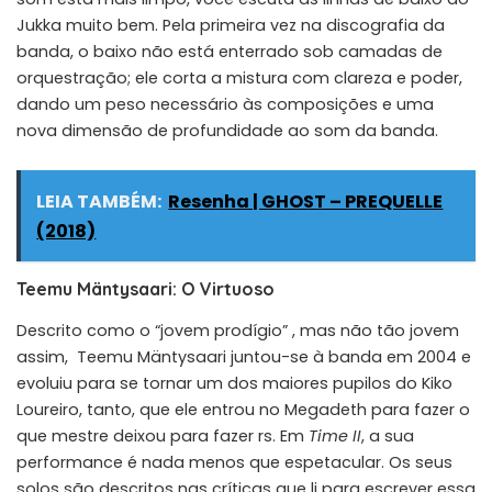
Jukka muito bem. Pela primeira vez na discografia da
banda, o baixo não está enterrado sob camadas de
orquestração; ele corta a mistura com clareza e poder,
dando um peso necessário às composições e uma
nova dimensão de profundidade ao som da banda.
LEIA TAMBÉM:
Resenha | GHOST – PREQUELLE
(2018)
Teemu Mäntysaari: O Virtuoso
Descrito como o “jovem prodígio” , mas não tão jovem
assim, Teemu Mäntysaari juntou-se à banda em 2004 e
evoluiu para se tornar um dos maiores pupilos do Kiko
Loureiro, tanto, que ele entrou no Megadeth para fazer o
que mestre deixou para fazer rs. Em
Time II
, a sua
performance é nada menos que espetacular. Os seus
solos são descritos nas críticas que li para escrever essa