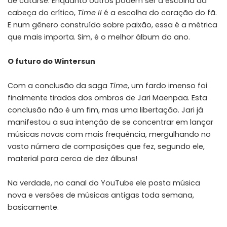
de catarse. Enquanto outros podem ser a escolha da
cabeça do crítico,
Time II
é a escolha do coração do fã.
E num gênero construído sobre paixão, essa é a métrica
que mais importa. Sim, é o melhor álbum do ano.
O futuro do Wintersun
Com a conclusão da saga
Time
, um fardo imenso foi
finalmente tirados dos ombros de Jari Mäenpää. Esta
conclusão não é um fim, mas uma libertação. Jari já
manifestou a sua intenção de se concentrar em lançar
músicas novas com mais frequência, mergulhando no
vasto número de composições que fez, segundo ele,
material para cerca de dez álbuns!
Na verdade, no canal do
YouTube
ele posta música
nova e versões de músicas antigas toda semana,
basicamente.