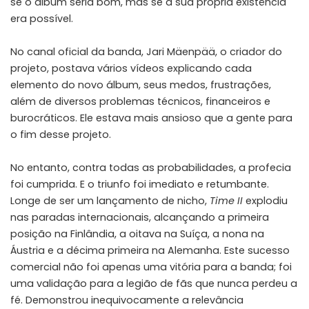
se o álbum seria bom, mas se a sua própria existência
era possível.
No canal oficial da banda,
Jari Mäenpää
, o criador do
projeto, postava vários vídeos explicando cada
elemento do novo álbum, seus medos, frustrações,
além de diversos problemas técnicos, financeiros e
burocráticos. Ele estava mais ansioso que a gente para
o fim desse projeto.
No entanto, contra todas as probabilidades, a profecia
foi cumprida. E o triunfo foi imediato e retumbante.
Longe de ser um lançamento de nicho,
Time II
explodiu
nas paradas internacionais, alcançando a primeira
posição na Finlândia, a oitava na Suíça, a nona na
Áustria e a décima primeira na Alemanha. Este sucesso
comercial não foi apenas uma vitória para a banda; foi
uma validação para a legião de fãs que nunca perdeu a
fé. Demonstrou inequivocamente a relevância