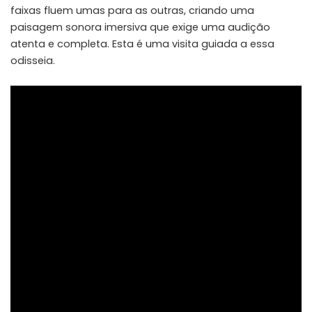
faixas fluem umas para as outras, criando uma
paisagem sonora imersiva que exige uma audição
atenta e completa. Esta é uma visita guiada a essa
odisseia.