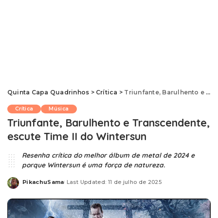
Quinta Capa Quadrinhos
>
Crítica
>
Triunfante, Barulhento e Transcendente, escute Time II do Wintersun
Crítica
Música
Triunfante, Barulhento e Transcendente,
escute Time II do Wintersun
Resenha crítica do melhor álbum de metal de 2024 e
porque Wintersun é uma força de natureza.
PikachuSama
Last Updated: 11 de julho de 2025
Posted
by