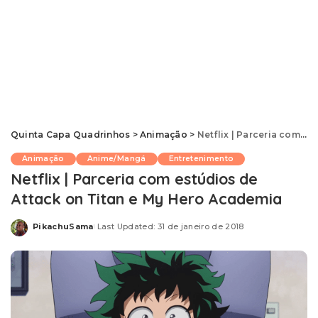
Quinta Capa Quadrinhos
>
Animação
>
Netflix | Parceria com estúdios de Attack on Titan e My Hero Academia
Animação
Anime/Mangá
Entretenimento
Netflix | Parceria com estúdios de
Attack on Titan e My Hero Academia
PikachuSama
Last Updated: 31 de janeiro de 2018
Posted
by