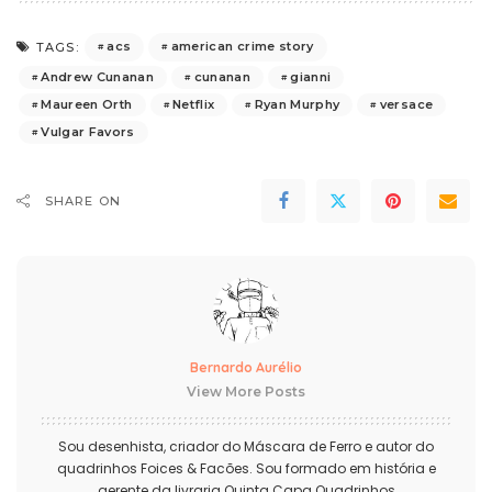
acs
american crime story
TAGS:
Andrew Cunanan
cunanan
gianni
Maureen Orth
Netflix
Ryan Murphy
versace
Vulgar Favors
SHARE ON
Bernardo Aurélio
View More Posts
Sou desenhista, criador do Máscara de Ferro e autor do
quadrinhos Foices & Facões. Sou formado em história e
gerente da livraria Quinta Capa Quadrinhos