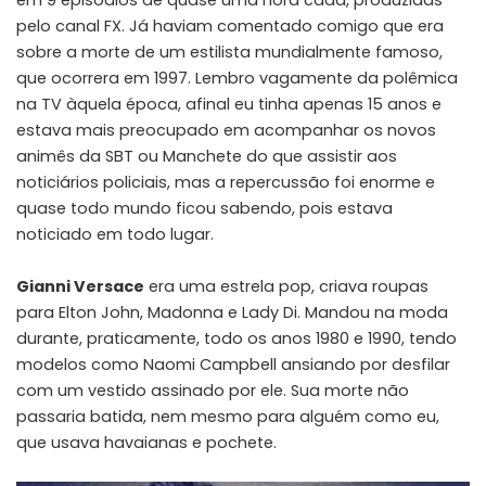
em 9 episódios de quase uma hora cada, produzidas
pelo canal FX. Já haviam comentado comigo que era
sobre a morte de um estilista mundialmente famoso,
que ocorrera em 1997. Lembro vagamente da polêmica
na TV àquela época, afinal eu tinha apenas 15 anos e
estava mais preocupado em acompanhar os novos
animês da SBT ou Manchete do que assistir aos
noticiários policiais, mas a repercussão foi enorme e
quase todo mundo ficou sabendo, pois estava
noticiado em todo lugar.
Gianni Versace
era uma estrela pop, criava roupas
para Elton John, Madonna e Lady Di. Mandou na moda
durante, praticamente, todo os anos 1980 e 1990, tendo
modelos como Naomi Campbell ansiando por desfilar
com um vestido assinado por ele. Sua morte não
passaria batida, nem mesmo para alguém como eu,
que usava havaianas e pochete.