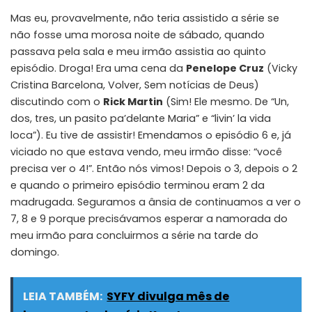
Mas eu, provavelmente, não teria assistido a série se
não fosse uma morosa noite de sábado, quando
passava pela sala e meu irmão assistia ao quinto
episódio. Droga! Era uma cena da
Penelope Cruz
(Vicky
Cristina Barcelona, Volver, Sem notícias de Deus)
discutindo com o
Rick Martin
(Sim! Ele mesmo. De “Un,
dos, tres, un pasito pa’delante Maria” e “livin’ la vida
loca”). Eu tive de assistir! Emendamos o episódio 6 e, já
viciado no que estava vendo, meu irmão disse: “você
precisa ver o 4!”. Então nós vimos! Depois o 3, depois o 2
e quando o primeiro episódio terminou eram 2 da
madrugada. Seguramos a ânsia de continuamos a ver o
7, 8 e 9 porque precisávamos esperar a namorada do
meu irmão para concluirmos a série na tarde do
domingo.
LEIA TAMBÉM:
SYFY divulga mês de