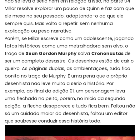
não se leva a sério nem em relação a isso, na parte 04
Millar resolve explorar um pouco de Quinn e faz com que
ele mexa no seu passado, adaptando-o ao que ele
sempre quis. Mas volto a repetir: sem nenhuma
explicação ou peso narrativo.
Porém, se Millar escreve como um adolescente, jogando
fatos históricos como uma metralhadora sem alvo, o
traço de
Sean Gordon Murphy
salva
Crononautas
de
ser um completo desastre. Os desenhos estão de cair o
queixo. As páginas duplas, as ambientações, tudo fica
bonito no traço de Murphy. É uma pena que o próprio
desenhista não leve muito a sério a história. Por
exemplo, ao final da edição 01, um personagem leva
uma flechada no peito, porém, no início da segunda
edição, a flecha desaparece e tudo fica bem. Faltou não
só um cuidado maior do desenhista, faltou um editor
que soubesse conduzir essa história toda.