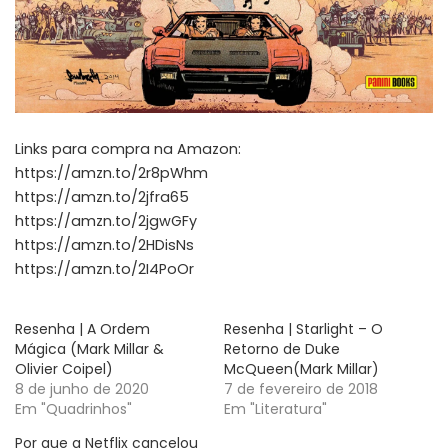
Links para compra na Amazon:
https://amzn.to/2r8pWhm
https://amzn.to/2jfra65
https://amzn.to/2jgwGFy
https://amzn.to/2HDisNs
https://amzn.to/2I4PoOr
Resenha | A Ordem
Resenha | Starlight – O
Mágica (Mark Millar &
Retorno de Duke
Olivier Coipel)
McQueen(Mark Millar)
8 de junho de 2020
7 de fevereiro de 2018
Em "Quadrinhos"
Em "Literatura"
Por que a Netflix cancelou