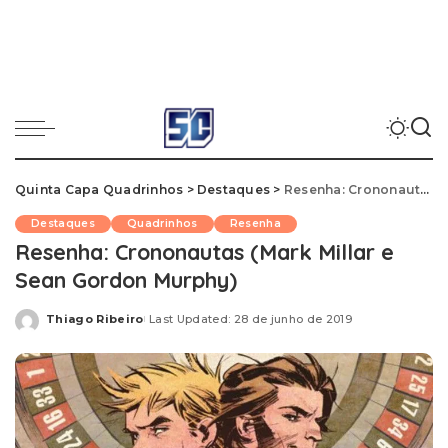
Quinta Capa Quadrinhos
>
Destaques
>
Resenha: Crononautas (Mark Millar e Sean Gordon Murphy)
Destaques
Quadrinhos
Resenha
Resenha: Crononautas (Mark Millar e
Sean Gordon Murphy)
Thiago Ribeiro
Last Updated: 28 de junho de 2019
Posted
by