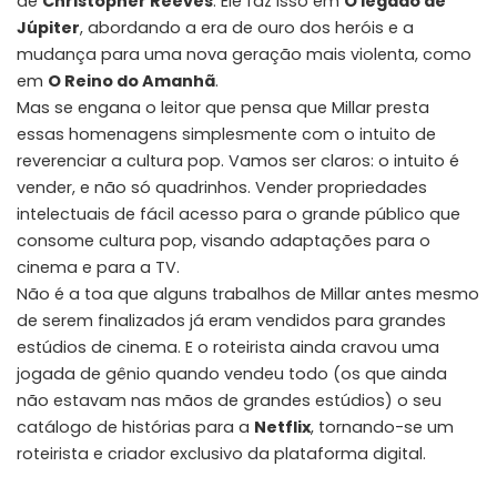
de
Christopher Reeves
. Ele faz isso em
O legado de
Júpiter
, abordando a era de ouro dos heróis e a
mudança para uma nova geração mais violenta, como
em
O Reino do Amanhã
.
Mas se engana o leitor que pensa que Millar presta
essas homenagens simplesmente com o intuito de
reverenciar a cultura pop. Vamos ser claros: o intuito é
vender, e não só quadrinhos. Vender propriedades
intelectuais de fácil acesso para o grande público que
consome cultura pop, visando adaptações para o
cinema e para a TV.
Não é a toa que alguns trabalhos de Millar antes mesmo
de serem finalizados já eram vendidos para grandes
estúdios de cinema. E o roteirista ainda cravou uma
jogada de gênio quando vendeu todo (os que ainda
não estavam nas mãos de grandes estúdios) o seu
catálogo de histórias para a
Netflix
, tornando-se um
roteirista e criador exclusivo da plataforma digital.