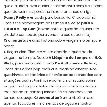
tripulada pela história da humanidade, usando um traje
que o ajuda a levar qualquer ferramenta com ele. Porém,
quando Quinn se perde no fluxo cronal, seu amigo
Danny Reilly
é enviado para buscá-lo. Criado como
uma série homenagem aos filmes
De Volta para o
Futuro
e
Top Gun
(novamente, a questão de usar um
produto conhecido para vender o seu quadrinho),
Crononautas
é uma história sobre viagem no tempo e
ponto.
A ficção científica em muito aborda a questão da
viagem no tempo. Desde
A Máquina do Tempo
, de
H.G.
Wells
, passando pelo citado
De Volta para o Futuro
,
umas das obras pop mais cultuadas no cinema. Nos
quadrinhos, as histórias de heróis estão recheadas com
situações assim. Porém, se ao ler uma história sobre
viagem no tempo o leitor almeja uma história densa,
mostrando as consequências de se locomover no
tempo, esqueça,
Crononautas
é uma história rasa,
apenas focada em momentos de ação e mostrar