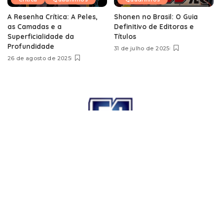
A Resenha Crítica: A Peles,
Shonen no Brasil: O Guia
as Camadas e a
Definitivo de Editoras e
Superficialidade da
Títulos
Profundidade
31 de julho de 2025
26 de agosto de 2025
Loja Quinta Capa
Campanha no Catarse
Quem somos
Contato
Seja um colaborador
© 2018–2019 Quinta Capa. Todos direitos reservados – Lei
9610/98
Desenvolvido por
tdweb.com.br