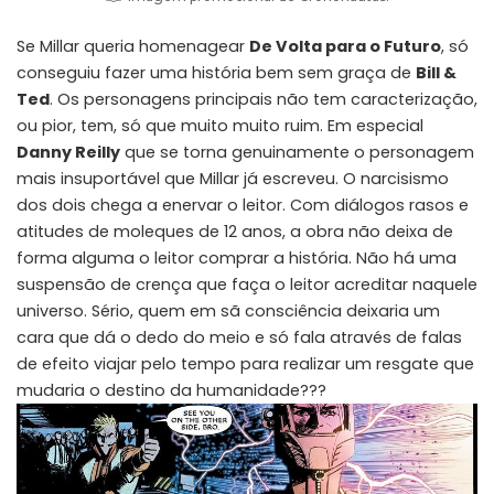
Se Millar queria homenagear
De Volta para o Futuro
, só
conseguiu fazer uma história bem sem graça de
Bill &
Ted
. Os personagens principais não tem caracterização,
ou pior, tem, só que muito muito ruim. Em especial
Danny Reilly
que se torna genuinamente o personagem
mais insuportável que Millar já escreveu. O narcisismo
dos dois chega a enervar o leitor. Com diálogos rasos e
atitudes de moleques de 12 anos, a obra não deixa de
forma alguma o leitor comprar a história. Não há uma
suspensão de crença que faça o leitor acreditar naquele
universo. Sério, quem em sã consciência deixaria um
cara que dá o dedo do meio e só fala através de falas
de efeito viajar pelo tempo para realizar um resgate que
mudaria o destino da humanidade???