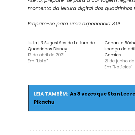
Até lá, prepare-se para a contagem regre
momento da leitura digital dos quadrinhos n
Prepare-se para uma
experiência 3.0!
Lista | 3 Sugestões de Leitura de
Conan, o Bárb
Quadrinhos Disney
licença da edi
12 de abril de 2021
Comics
Em "Lista"
21 de junho de
Em "Notícias"
LEIA TAMBÉM:
As 8 vezes que Stan Lee 
Pikachu