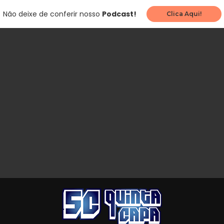
Não deixe de conferir nosso
Podcast!
Clica Aqui!