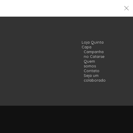
Loja Quinta
Capa
Campanha
no Catarse
Quem
somos
Contato
Seja um
colaborador