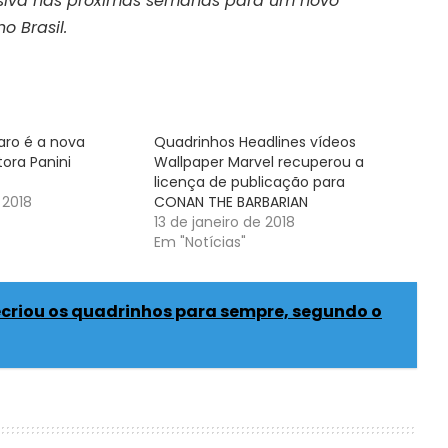
ssiva nas próximas semanas para um novo
o Brasil.
aro é a nova
Quadrinhos Headlines vídeos
tora Panini
Wallpaper Marvel recuperou a
licença de publicação para
 2018
CONAN THE BARBARIAN
13 de janeiro de 2018
Em "Notícias"
recriou os quadrinhos para sempre, segundo o