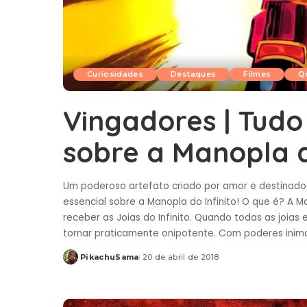
Curiosidades
Destaques
Filmes
Q
Vingadores | Tudo
sobre a Manopla d
Um poderoso artefato criado por amor e destinad
essencial sobre a Manopla do Infinito! O que é? A M
receber as Joias do Infinito. Quando todas as joia
tornar praticamente onipotente. Com poderes inima
PikachuSama
20 de abril de 2018
Posted
by