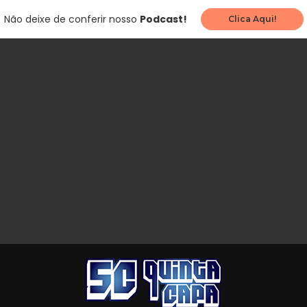
Não deixe de conferir nosso
Podcast!
Clica Aqui!