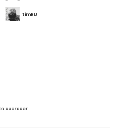
timEU
colaborador