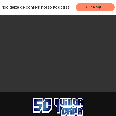
Não deixe de conferir nosso
Podcast!
Clica Aqui!