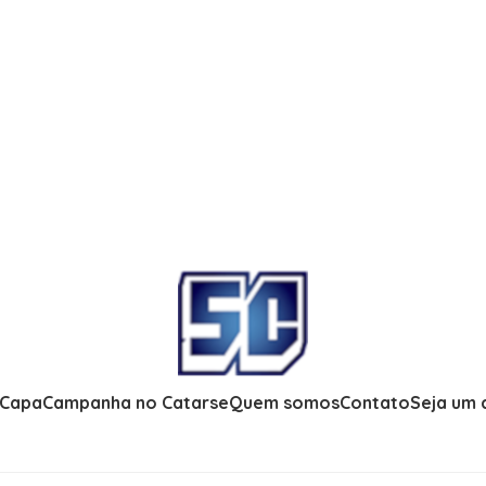
 Capa
Campanha no Catarse
Quem somos
Contato
Seja um 