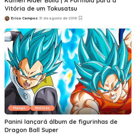
Kamen Rider Build | A Fórmula para a
Vitória de um Tokusatsu
Erico Campos
31 de agosto de 2018
Posted
by
Mangá
Notícias
Panini lançará álbum de figurinhas de
Dragon Ball Super