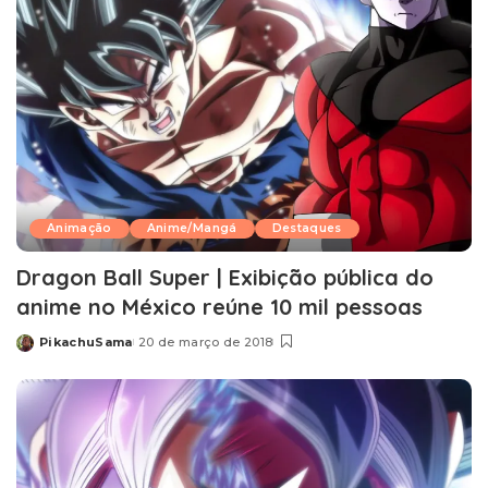
Animação
Anime/Mangá
Destaques
Dragon Ball Super | Exibição pública do
anime no México reúne 10 mil pessoas
PikachuSama
20 de março de 2018
Posted
by