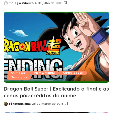
Thiago Ribeiro
6 de julho de 2018
Posted
by
Animação
Anime/Mangá
Curiosidades
Destaques
Dragon Ball Super | Explicando o final e as
cenas pós-créditos do anime
PikachuSama
28 de março de 2018
Posted
by