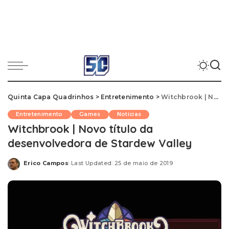
Quinta Capa Quadrinhos
>
Entretenimento
>
Witchbrook | Novo título da desenvolvedora de Stardew Valley
Entretenimento
Games
Notícias
Witchbrook | Novo título da
desenvolvedora de Stardew Valley
Erico Campos
Last Updated: 25 de maio de 2019
Posted
by