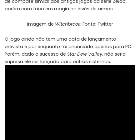
de combate similar aos antigos jogos da série
Zelda
,
porém com foco em magia ao invés de armas.
Imagem de
Witchbrook
. Fonte:
Twitter
O jogo ainda não tem uma data de lançamento
prevista e por enquanto foi anunciado apenas para PC.
Porém, dado o sucesso de
Star Dew Valley
, não seria
supresa ele ser lançado para outros sistemas.