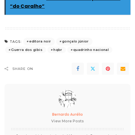
“do Caralho”
editora noir
gonçalo júnior
TAGS:
Guerra dos gibis
hqbr
quadrinho nacional
SHARE ON
Bernardo Aurélio
View More Posts