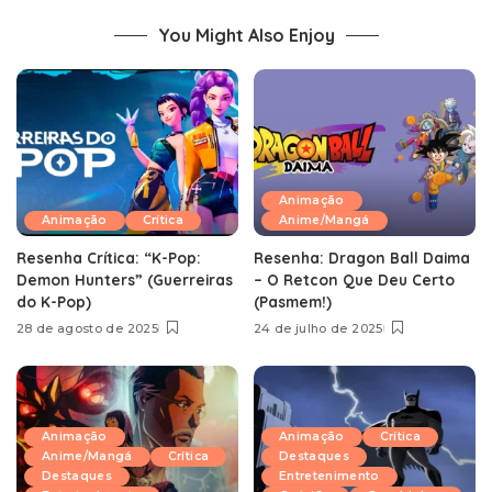
You Might Also Enjoy
Animação
Animação
Crítica
Anime/Mangá
Resenha Crítica: “K-Pop:
Resenha: Dragon Ball Daima
Demon Hunters” (Guerreiras
– O Retcon Que Deu Certo
do K-Pop)
(Pasmem!)
28 de agosto de 2025
24 de julho de 2025
Animação
Animação
Crítica
Anime/Mangá
Crítica
Destaques
Destaques
Entretenimento