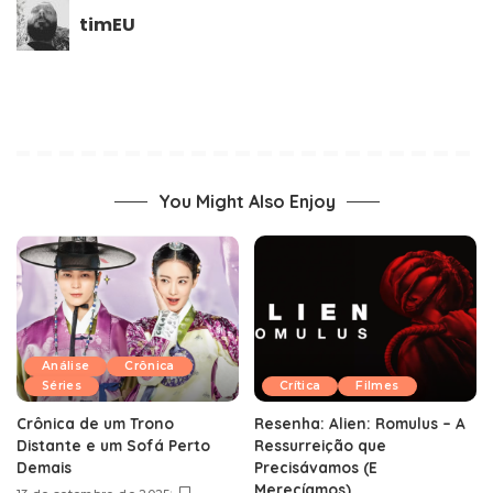
timEU
You Might Also Enjoy
Análise
Crônica
Séries
Crítica
Filmes
Crônica de um Trono
Resenha: Alien: Romulus – A
Distante e um Sofá Perto
Ressurreição que
Demais
Precisávamos (E
Merecíamos)