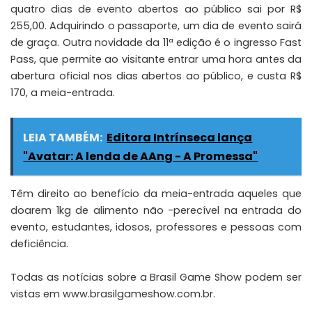
quatro dias de evento abertos ao público sai por R$
255,00. Adquirindo o passaporte, um dia de evento sairá
de graça. Outra novidade da 11ª edição é o ingresso Fast
Pass, que permite ao visitante entrar uma hora antes da
abertura oficial nos dias abertos ao público, e custa R$
170, a meia-entrada.
LEIA TAMBÉM:
Editora Intrínseca lança
"Avatar: A lenda de AAng - A Promessa"
Têm direito ao benefício da meia-entrada aqueles que
doarem 1kg de alimento não -perecível na entrada do
evento, estudantes, idosos, professores e pessoas com
deficiência.
Todas as notícias sobre a Brasil Game Show podem ser
vistas em
www.brasilgameshow.com.br
.