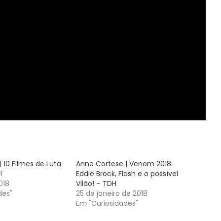
 10 Filmes de Luta
Anne Cortese | Venom 2018:
!
Eddie Brock, Flash e o possível
018
Vilão! – TDH
des"
25 de janeiro de 2018
Em "Curiosidades"