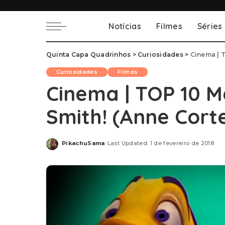
Notícias
Filmes
Séries
Quinta Capa Quadrinhos
>
Curiosidades
>
Cinema | T
Curiosidades
Filmes
Cinema | TOP 10 Me
Smith! (Anne Cort
PikachuSama
Last Updated: 1 de fevereiro de 2018
Posted
by