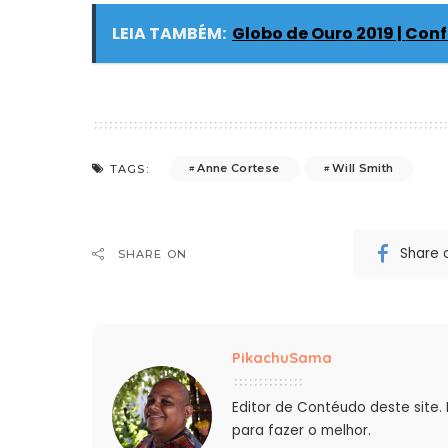
LEIA TAMBÉM:
Globo de Ouro 2019 | Con
Anne Cortese
Will Smith
TAGS:
Share 
SHARE ON
PikachuSama
Editor de Contéudo deste site.
para fazer o melhor.