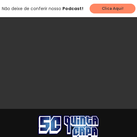
Não deixe de conferir nosso
Podcast!
Clica Aqui!