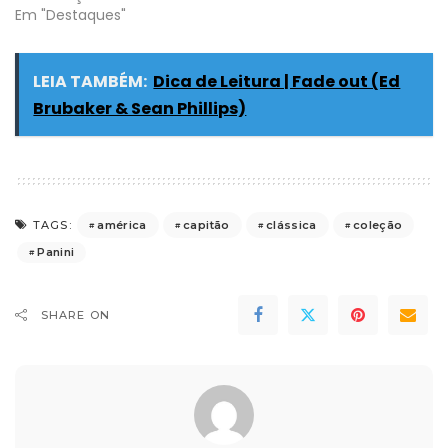
Em "Destaques"
LEIA TAMBÉM:
Dica de Leitura | Fade out (Ed
Brubaker & Sean Phillips)
américa
capitão
clássica
coleção
TAGS:
Panini
SHARE ON