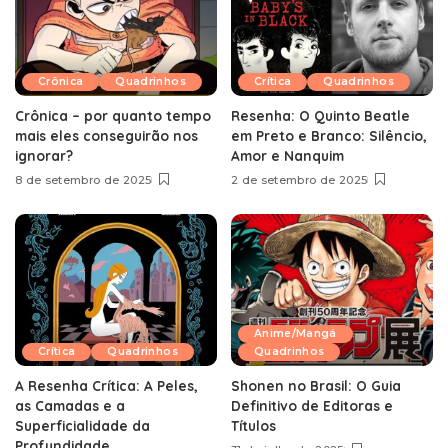
Crônica
Quadrinhos
Crítica
Quadrinhos
Crônica – por quanto tempo
Resenha: O Quinto Beatle
mais eles conseguirão nos
em Preto e Branco: Silêncio,
ignorar?
Amor e Nanquim
8 de setembro de 2025
2 de setembro de 2025
Anime/Mangá
Crítica
Quadrinhos
Quadrinhos
A Resenha Crítica: A Peles,
Shonen no Brasil: O Guia
as Camadas e a
Definitivo de Editoras e
Superficialidade da
Títulos
Profundidade