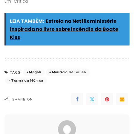
Em "Crítica"
LEIA TAMBÉM:
Estreia na Netflix minissérie
inspirada no livro sobre incêndio da Boate
Kiss
Magali
Maurício de Sousa
TAGS:
Turma da Mônica
SHARE ON