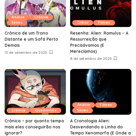
Análise
Crônica
Séries
Crítica
Filmes
Crônica de um Trono
Resenha: Alien: Romulus – A
Distante e um Sofá Perto
Ressurreição que
Demais
Precisávamos (E
Merecíamos)
13 de setembro de 2025
8 de setembro de 2025
Análise
Filmes
Crônica
Quadrinhos
Séries
Crônica – por quanto tempo
A Cronologia Alien:
mais eles conseguirão nos
Desvendando a Linha do
ignorar?
Tempo Xenomorfa (E Onde a