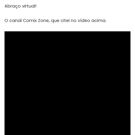
Abraço virtual!
O canal Comix Zone, que citei no vídeo acima.