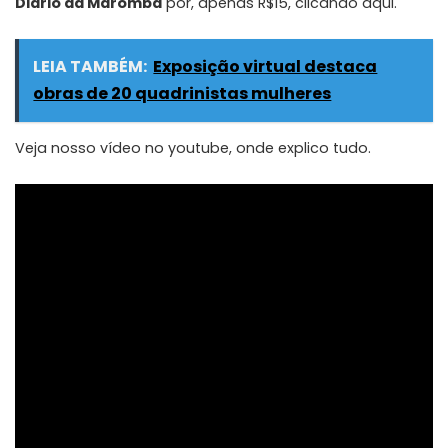
Diário da Maromba
por, apenas R$15,
clicando aqui
.
LEIA TAMBÉM:
Exposição virtual destaca
obras de 20 quadrinistas mulheres
Veja nosso vídeo no youtube, onde explico tudo.