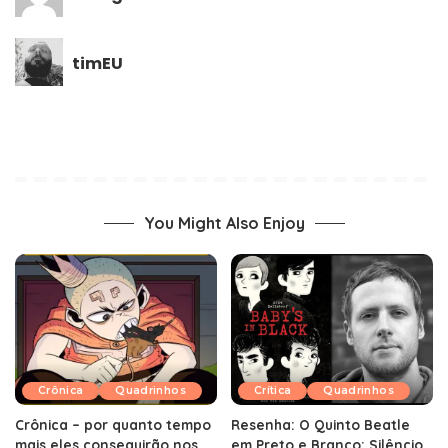
timEU
You Might Also Enjoy
Crônica
Quadrinhos
Crítica
Quadrinhos
Crônica – por quanto tempo
Resenha: O Quinto Beatle
mais eles conseguirão nos
em Preto e Branco: Silêncio,