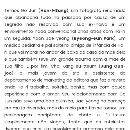
Temos Go Jun (
Han-I-Sang
), um fotógrafo renomado
que abandona tudo no passado por causa de um
segredo não resolvido com sua ex-noiva e um
envolvimento nada convencional anos atrás com Ha-ri.
Em seguida, Yoon Jae-yeong (
Byeong-eun Park
), um
médico pediatra e pai solteiro, amigo de infância de Ha-
ri, que vai morar no andar de baixo da casa da mãe dela
e que também teve um grande trauma com a mãe de
sua filha. E por fim, Choi Kang-eu-tteum (
Jung Gun-
joo
), o mais jovem do trio e assistente do
departamento de marketing da editora que faz a revista
onde Ha-ri trabalha, solteiro, bonito, mas com pouca
experiência com o amor. Seu relacionamento com Go
Jun não teve uma boa química, Jae-yeong no começo
era muito divertido, mas do meio para fim se tornou um
personagem horripilante de chato e Eu-tteum
simplesmente não vingou, tanto que os roteiristas
tiveram que criar um envolvimento amoroso dele com