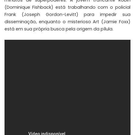
minutos de superpoderes. A jovem traficante Robin
(Dominique Fishback) está trabalhando com o policial
Frank (Joseph Gordon-Levitt) para impedir sua
disseminação, enquanto o misterioso Art (Jamie Foxx)
está em sua própria busca pela origem da pílula.